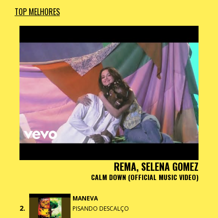
TOP MELHORES
REMA, SELENA GOMEZ
CALM DOWN (OFFICIAL MUSIC VIDEO)
MANEVA
2.
PISANDO DESCALÇO